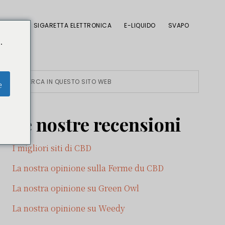
CBD
SIGARETTA ELETTRONICA
E-LIQUIDO
SVAPO
.
Barra
Cerca
e
in
laterale
questo
Le nostre recensioni
sito
primaria
web
I migliori siti di CBD
La nostra opinione sulla Ferme du CBD
La nostra opinione su Green Owl
La nostra opinione su Weedy