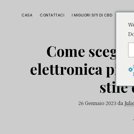
Passa
Passa
Passa
alla
al
alla
CASA
CONTATTACI
I MIGLIORI SITI DI CBD
navigazione
contenuto
barra
We
Do
primaria
principale
laterale
primaria
Come sceglier
elettronica più 
stile 
26 Gennaio 2023
da
Juli