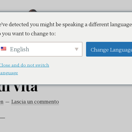
've detected you might be speaking a different language
 you want to change to:
Vapokaz.com
e la sigaretta
English
Change Languag
adatta al proprio
Close and do not switch
language
di vita
en
Lascia un commento