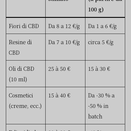
100 g)
Fiori di CBD
Da 8 a 12 €/g
Da 1 a 6 €/g
Resine di
Da 7 a 10 €/g
circa 5 €/g
CBD
Oli di CBD
25 à 50 €
15 à 30 €
(10 ml)
Cosmetici
15 à 40 €
Da -30 % a
(creme, ecc.)
-50 % in
batch