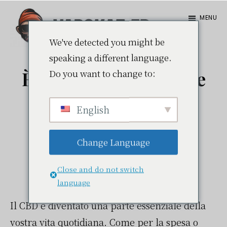
Passa
Passa
MENU
al
alla
contenuto
barra
We've detected you might be
Vapokaz.com
speaking a different language.
principale
laterale
Do you want to change to:
È possibile acquistare
primaria
CBD a prezzi
English
all'ingrosso!
Change Language
28 marzo 2025
da
Julien
Close and do not switch
language
Il CBD è diventato una parte essenziale della
vostra vita quotidiana. Come per la spesa o