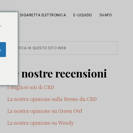
CBD
SIGARETTA ELETTRONICA
E-LIQUIDO
SVAPO
.
Barra
Cerca
e
in
laterale
questo
Le nostre recensioni
sito
primaria
web
I migliori siti di CBD
La nostra opinione sulla Ferme du CBD
La nostra opinione su Green Owl
La nostra opinione su Weedy