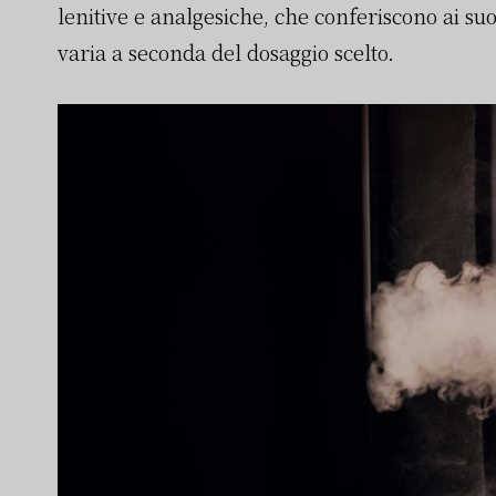
lenitive e analgesiche, che conferiscono ai su
varia a seconda del dosaggio scelto.