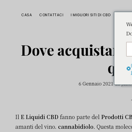
Passa
Passa
Passa
alla
al
alla
CASA
CONTATTACI
I MIGLIORI SITI DI CBD
navigazione
contenuto
barra
We
Do
primaria
principale
laterale
primaria
Dove acquistare 
qua
6 Gennaio 2021
da
Juli
Il
E Liquidi CBD
fanno parte del
Prodotti C
amanti del vino.
cannabidiolo
. Questa moleco