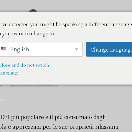
've detected you might be speaking a different language
 you want to change to:
Vapokaz.com
e-liquid al CBD di
English
Change Languag
lità?
Close and do not switch
language
en
Lascia un commento
BD
il più popolare e il più consumato dagli
la è apprezzata per le sue proprietà rilassanti,