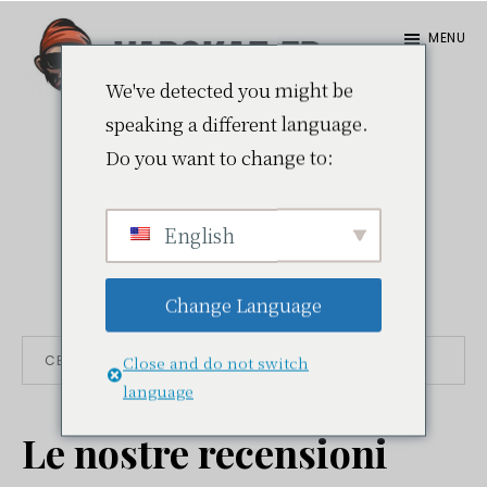
Passa
Passa
MENU
al
alla
contenuto
barra
We've detected you might be
Vapokaz.com
speaking a different language.
principale
laterale
Do you want to change to:
Contattaci
primaria
English
Change Language
Barra
Cerca
Close and do not switch
in
language
laterale
questo
Le nostre recensioni
sito
primaria
web