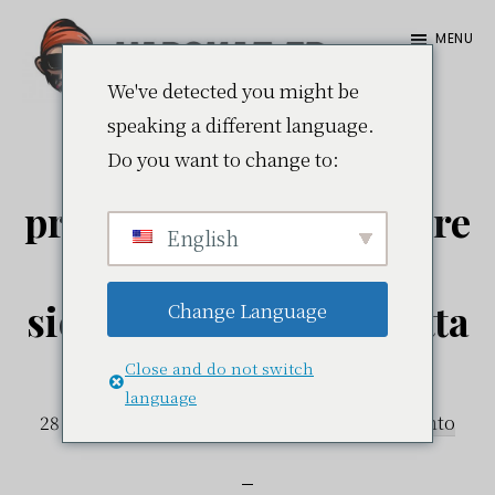
Passa
Passa
MENU
al
alla
contenuto
barra
We've detected you might be
Vapokaz.com
speaking a different language.
principale
laterale
Do you want to change to:
Quali sono le
primaria
precauzioni da prendere
English
per garantire la
sicurezza della sigaretta
Change Language
elettronica?
Close and do not switch
language
28 giugno 2023
da
Julien
Lascia un commento