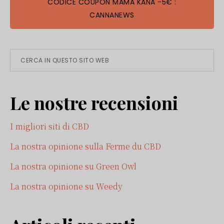
CODICE COUPON MAMA KANA -5€ :
CANNANEWS
Barra
Cerca
in
laterale
questo
Le nostre recensioni
sito
primaria
web
I migliori siti di CBD
La nostra opinione sulla Ferme du CBD
La nostra opinione su Green Owl
La nostra opinione su Weedy