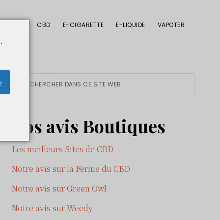
CBD
E-CIGARETTE
E-LIQUIDE
VAPOTER
.
Primary
Rechercher
e
dans
Sidebar
ce
Nos avis Boutiques
site
Web
Les meilleurs Sites de CBD
Notre avis sur la Ferme du CBD
Notre avis sur Green Owl
Notre avis sur Weedy