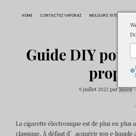
Passer
Passer
Passer
à
au
à
HOME
CONTACTEZ VAPOKAZ
MEILLEURS SITES CBD
la
contenu
la
We
Do
navigation
principal
barre
principale
latérale
Guide DIY pour 
principale
propre
9 juillet 2022
par
Julien
La cigarette électronique est de plus en plus 
classique. À défaut d’acquérir son e-liquide a