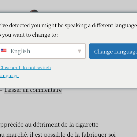
've detected you might be speaking a different language
 you want to change to:
Vapokaz.fr
vapoter selon ses
English
Change Languag
s règles
Close and do not switch
language
Laisser un commentaire
appréciée au détriment de la cigarette
u marché, il est possible de la fabriquer soi-