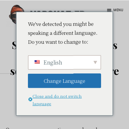
Passer
Passer
MENU
au
à
contenu
la
We've detected you might be
Vapokaz.fr
speaking a different language.
principal
barre
Do you want to change to:
Stormrock : des fleurs
latérale
principale
qui décoiffent, un
English
service express… notre
avis après test
Change Language
Close and do not switch
24 juillet 2025
par
Julien
language