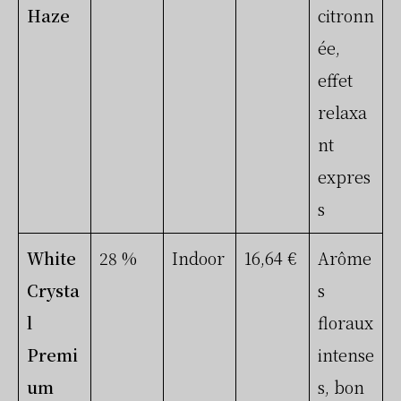
Haze
citronn
ée,
effet
relaxa
nt
expres
s
White
28 %
Indoor
16,64 €
Arôme
Crysta
s
l
floraux
Premi
intense
um
s, bon