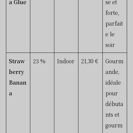
a Glue
se et
forte,
parfait
e le
soir
Straw
23 %
Indoor
21,30 €
Gourm
berry
ande,
Banan
idéale
a
pour
débuta
nts et
gourm