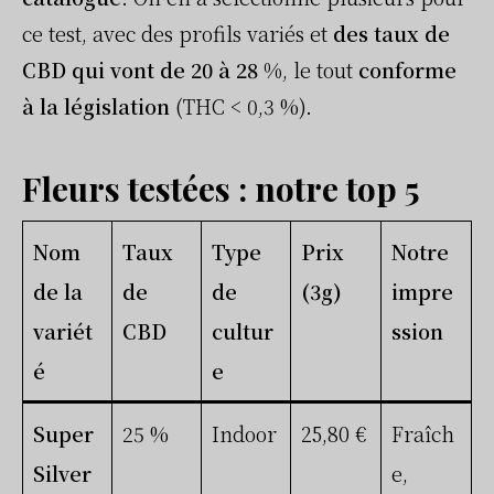
ce test, avec des profils variés et
des taux de
CBD qui vont de 20 à 28 %
, le tout
conforme
à la législation
(THC < 0,3 %).
Fleurs testées : notre top 5
Nom
Taux
Type
Prix
Notre
de la
de
de
(3g)
impre
variét
CBD
cultur
ssion
é
e
Super
25 %
Indoor
25,80 €
Fraîch
Silver
e,