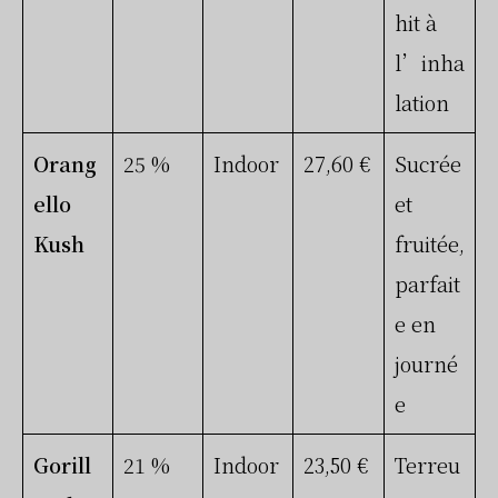
hit à
l’inha
lation
Orang
25 %
Indoor
27,60 €
Sucrée
ello
et
Kush
fruitée,
parfait
e en
journé
e
Gorill
21 %
Indoor
23,50 €
Terreu