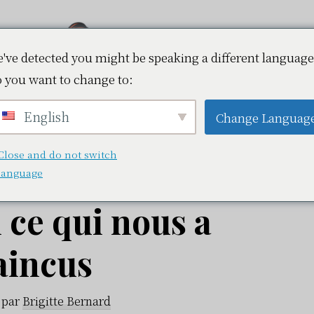
've detected you might be speaking a different language
 you want to change to:
Vapokaz.fr
English
Change Languag
Close and do not switch
eed en conditions
language
i ce qui nous a
aincus
par
Brigitte Bernard