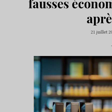
fausses économ
aprè
21 juillet 