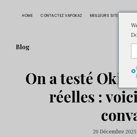
Passer
Passer
Passer
à
au
à
HOME
CONTACTEZ VAPOKAZ
MEILLEURS SITES CBD
la
contenu
la
We
Do
navigation
principal
barre
principale
latérale
Blog
principale
On a testé Okiw
réelles : voic
conv
20 Décembre 2025