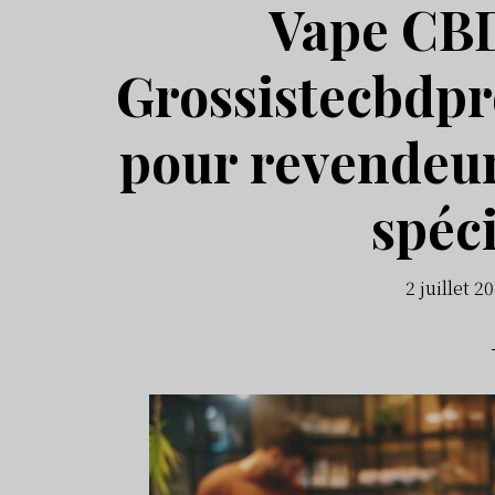
Vape CBD
Grossistecbdpro
pour revendeu
spéci
2 juillet 2