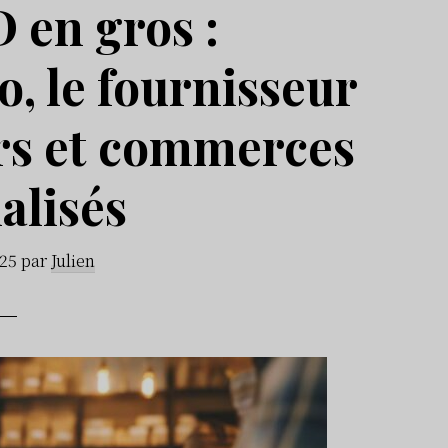
 en gros :
, le fournisseur
rs et commerces
alisés
025
par
Julien