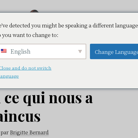
've detected you might be speaking a different language
 you want to change to:
Vapokaz.fr
English
Change Languag
Close and do not switch
eed en conditions
language
i ce qui nous a
aincus
par
Brigitte Bernard