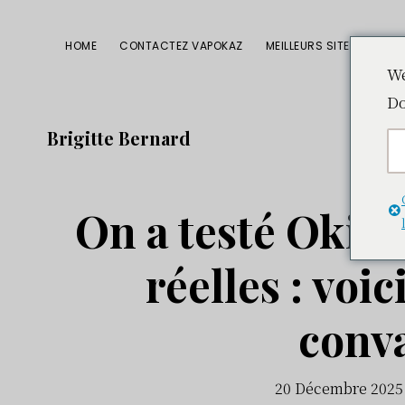
Passer
Passer
Passer
à
au
à
HOME
CONTACTEZ VAPOKAZ
MEILLEURS SITES CBD
la
contenu
la
We
Do
navigation
principal
barre
principale
latérale
Brigitte Bernard
principale
On a testé Okiw
réelles : voic
conv
20 Décembre 2025