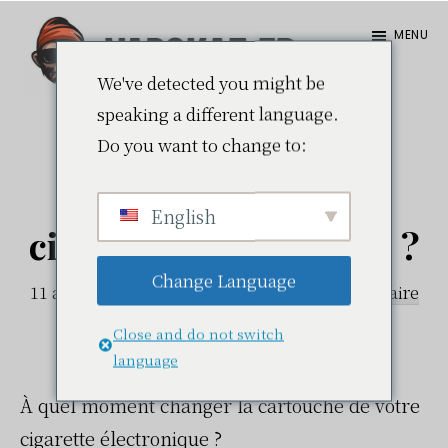
Passer
Passer
MENU
au
à
contenu
la
We've detected you might be
Vapokaz.fr
speaking a different language.
principal
barre
Do you want to change to:
Quand changer la
latérale
principale
cartouche de sa
English
cigarette électronique ?
Change Language
11 avril 2022
par
Julien
Laisser un commentaire
Close and do not switch
language
À quel moment changer la cartouche de votre
cigarette électronique ?