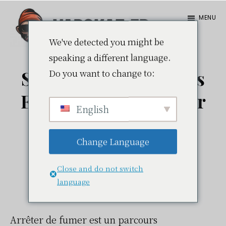
Skip
Passer
MENU
to
à
main
la
We've detected you might be
Vapokaz.fr
speaking a different language.
content
barre
Do you want to change to:
Stratégies Et Conseils
latérale
principale
Efficaces Pour Arrêter
English
De Fumer
Change Language
13 septembre 2023
par
Julien
Laisser un
commentaire
Close and do not switch
language
Arrêter de fumer est un parcours