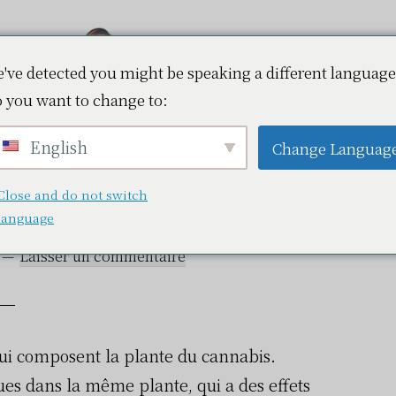
've detected you might be speaking a different language
 you want to change to:
Vapokaz.fr
e de CBD suisse en
English
Change Languag
ance
Close and do not switch
language
Laisser un commentaire
ui composent la plante du cannabis.
s dans la même plante, qui a des effets