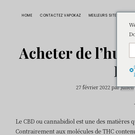
Sauter
Skip
Passer
à
to
à
HOME
CONTACTEZ VAPOKAZ
MEILLEURS SITES CBD
la
main
la
We
Do
navigation
content
barre
primaire
latérale
Acheter de l’huil
principale
Fr
27 février 2022
par
Julien
Le CBD ou cannabidiol est une des matières q
Contrairement aux molécules de THC contenue