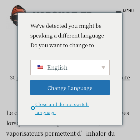
Passer
Passer
MENU
au
à
contenu
la
We've detected you might be
Vapokaz.fr
speaking a different language.
principal
barre
Do you want to change to:
Les meilleurs
latérale
principale
vaporisateurs CBD
English
30 juin 2021
par
Julien
Laisser un commentaire
Change Language
Close and do not switch
Le cannabis procure de nombreux avantages
language
lorsque l’on le vaporise. En effet, les
vaporisateurs permettent d’inhaler du