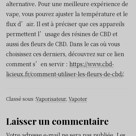
alternative. Pour une meilleure expérience de
vape, vous pouvez ajuster la température et le
flux d’air. Il est à préciser que ces appareils
permettent l’usage des résines de CBD et
aussi des fleurs de CBD. Dans le cas où vous
choisissez ces derniers, découvrez sur ce lien
comment s’en servir :
https://www.cbd-
licieux.fr/comment-utiliser-les-fleurs-de-cbd/
.
Classé sous :
Vaporisateur
,
Vapoter
Interactions
Laisser un commentaire
Votre adresse e-mail ne sera pas publiée.
Les